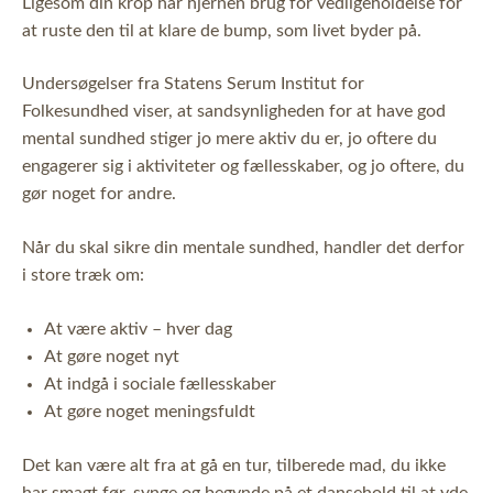
Ligesom din krop har hjernen brug for vedligeholdelse for
at ruste den til at klare de bump, som livet byder på.
Undersøgelser fra Statens Serum Institut for
Folkesundhed viser, at sandsynligheden for at have god
mental sundhed stiger jo mere aktiv du er, jo oftere du
engagerer sig i aktiviteter og fællesskaber, og jo oftere, du
gør noget for andre.
Når du skal sikre din mentale sundhed, handler det derfor
i store træk om:
At være aktiv – hver dag
At gøre noget nyt
At indgå i sociale fællesskaber
At gøre noget meningsfuldt
Det kan være alt fra at gå en tur, tilberede mad, du ikke
har smagt før, synge og begynde på et dansehold til at yde