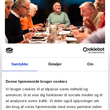
Samtykke
Detaljer
Om
I Holmsø kan du det hele
Denne hjemmeside bruger cookies
Vi bruger cookies til at tilpasse vores indhold og
Vil du holde din hjerne på tæerne? Holmsø Boligresorts er
annoncer, til at vise dig funktioner til sociale medier og til
et bofællesskab for dig over 55, der ønsker at leve en aktiv
at analysere vores trafik. Vi deler også oplysninger om
og social tilværelse. Og der er rig mulighed for at holde
din brug af vores hjemmeside med vores partnere inden
både din krop og hjerne i gang. Som beboer bliver du en